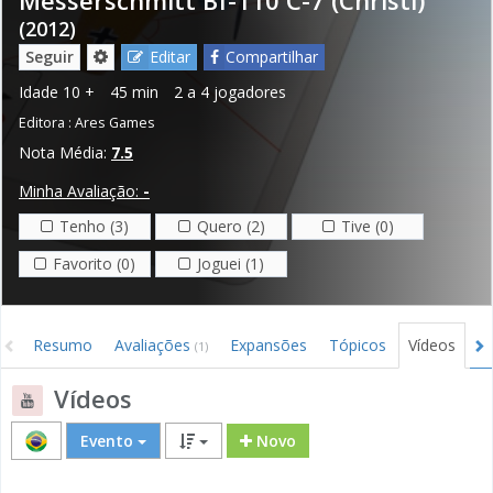
(2012)
Seguir
Editar
Compartilhar
Idade
10 +
45 min
2 a 4 jogadores
Editora :
Ares Games
Nota Média:
7.5
Minha Avaliação:
-
Tenho (3)
Quero (2)
Tive (0)
Favorito (0)
Joguei (1)
Resumo
Avaliações
Expansões
Tópicos
Vídeos
I
(1)
Vídeos
Evento
Novo