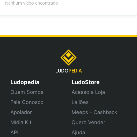
Nenhum vídeo encontrado
LUDO
PEDIA
Ludopedia
LudoStore
Quem Somos
Acesso a Loja
Fale Conosco
Leilões
Apoiador
Meeps - Cashback
Mídia Kit
Quero Vender
API
Ajuda