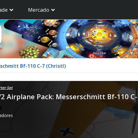
ade
Mercado
chmitt Bf-110 C-7 (Christl)
ter Set
 Airplane Pack: Messerschmitt Bf-110 C-7
gadores