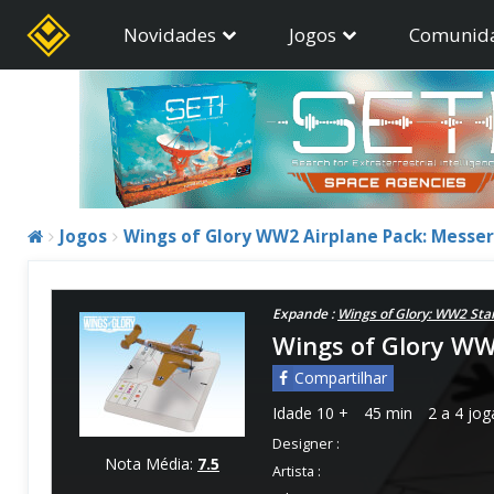
Novidades
Jogos
Comunid
Jogos
Wings of Glory WW2 Airplane Pack: Messers
Expande :
Wings of Glory: WW2 Star
Wings of Glory WW2
Compartilhar
Idade
10 +
45 min
2 a 4 jo
Designer :
Nota Média:
7.5
Artista :