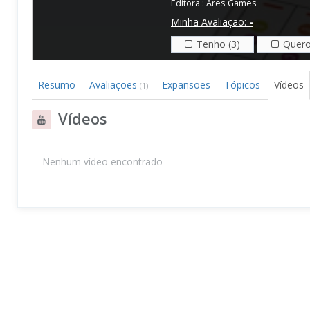
Editora :
Ares Games
Minha Avaliação:
-
Tenho (3)
Quero
Resumo
Avaliações
Expansões
Tópicos
Vídeos
(1)
Vídeos
Nenhum vídeo encontrado