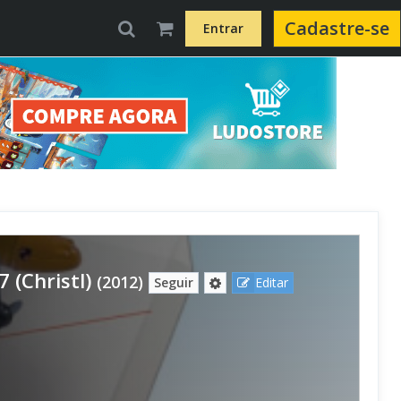
Cadastre-se
Entrar
 (Christl)
(2012)
Seguir
Editar