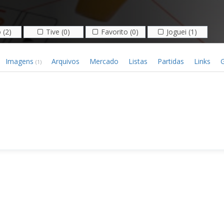
 (2)
Tive (0)
Favorito (0)
Joguei (1)
Imagens
Arquivos
Mercado
Listas
Partidas
Links
G
(1)