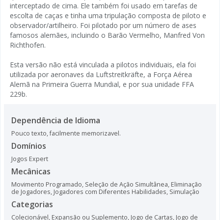
interceptado de cima. Ele também foi usado em tarefas de
escolta de caças e tinha uma tripulação composta de piloto e
observador/artilheiro. Foi pilotado por um número de ases
famosos alemães, incluindo o Barão Vermelho, Manfred Von
Richthofen.
Esta versão não está vinculada a pilotos individuais, ela foi
utilizada por aeronaves da Luftstreitkräfte, a Força Aérea
Alemã na Primeira Guerra Mundial, e por sua unidade FFA
229b.
Dependência de Idioma
Pouco texto, facilmente memorizavel.
Domínios
Jogos Expert
Mecânicas
Movimento Programado
,
Seleção de Ação Simultânea
,
Eliminação
de Jogadores
,
Jogadores com Diferentes Habilidades
,
Simulação
Categorias
Colecionável
,
Expansão ou Suplemento
,
Jogo de Cartas
,
Jogo de