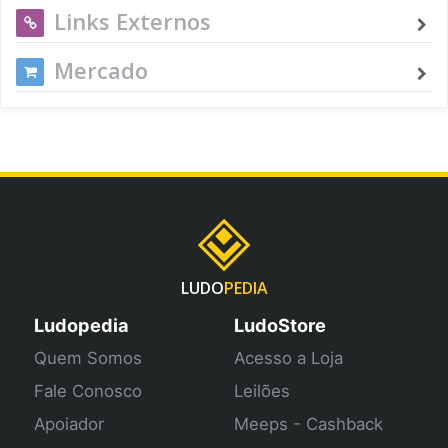
Links Externos
Mercado
LUDO
PEDIA
Ludopedia
LudoStore
Quem Somos
Acesso a Loja
Fale Conosco
Leilões
Apoiador
Meeps - Cashback