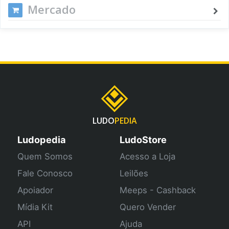
Mercado
LUDO
PEDIA
Ludopedia
LudoStore
Quem Somos
Acesso a Loja
Fale Conosco
Leilões
Apoiador
Meeps - Cashback
Mídia Kit
Quero Vender
API
Ajuda