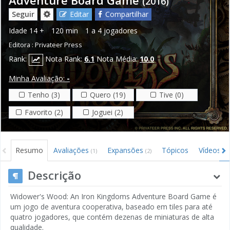
(2016)
Seguir
Editar
Compartilhar
Idade
14 +
120 min
1 a 4 jogadores
Editora :
Privateer Press
Rank:
Nota Rank:
6.1
Nota Média:
10.0
Minha Avaliação:
-
Tenho (3)
Quero (19)
Tive (0)
Favorito (2)
Joguei (2)
Resumo
Avaliações
Expansões
Tópicos
Vídeos
(1)
(2)
Descrição
Widower's Wood: An Iron Kingdoms Adventure Board Game é
um jogo de aventura cooperativa, baseado em tiles para até
quatro jogadores, que contém dezenas de miniaturas de alta
qualidade.