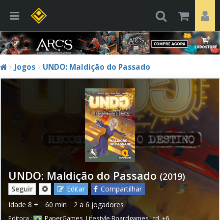
Jogos
UNDO: Maldição do Passado
UNDO: Maldição do Passado
(2019)
Seguir
Editar
Compartilhar
Idade
8 +
60 min
2 a 6 jogadores
Editora :
PaperGames
,
Lifestyle Boardgames Ltd
,
+6