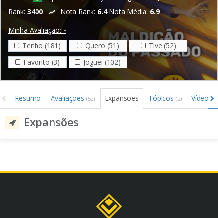
Rank:
3400
Nota Rank:
6.4
Nota Média:
6.9
Minha Avaliação:
-
Tenho (181)
Quero (51)
Tive (52)
Favorito (3)
Joguei (102)
Resumo
Avaliações
Expansões
Tópicos
Vídeos
(52)
(2)
(3
Expansões