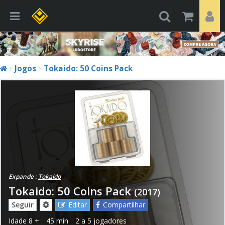
Jogos
Tokaido: 50 Coins Pack
Expande :
Tokaido
Tokaido: 50 Coins Pack
(2017)
Seguir
Editar
Compartilhar
Idade
8 +
45 min
2 a 5 jogadores