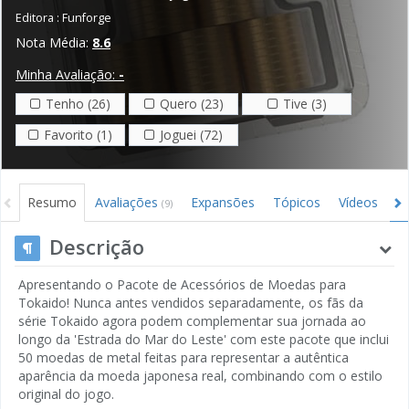
Editora :
Funforge
Nota Média:
8.6
Minha Avaliação:
-
Tenho (26)
Quero (23)
Tive (3)
Favorito (1)
Joguei (72)
Resumo
Avaliações
Expansões
Tópicos
Vídeos
I
(9)
Descrição
Apresentando o Pacote de Acessórios de Moedas para
Tokaido! Nunca antes vendidos separadamente, os fãs da
série Tokaido agora podem complementar sua jornada ao
longo da 'Estrada do Mar do Leste' com este pacote que inclui
50 moedas de metal feitas para representar a autêntica
aparência da moeda japonesa real, combinando com o estilo
original do jogo.