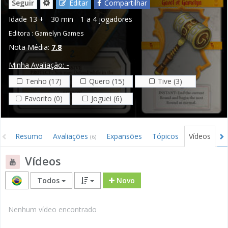
Seguir
Editar
Compartilhar
Idade
13 +
30 min
1 a 4 jogadores
Editora :
Gamelyn Games
Nota Média:
7.8
Minha Avaliação:
-
Tenho (17)
Quero (15)
Tive (3)
Favorito (0)
Joguei (6)
Resumo
Avaliações
Expansões
Tópicos
Vídeos
I
(6)
Vídeos
Todos
Novo
Nenhum vídeo encontrado