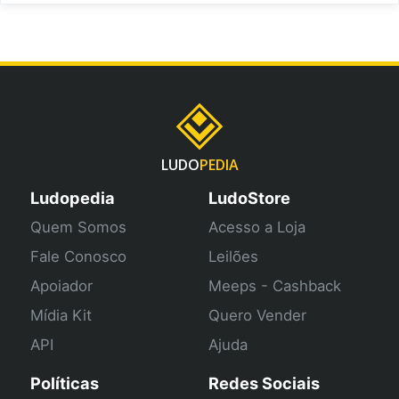
LUDO
PEDIA
Ludopedia
LudoStore
Quem Somos
Acesso a Loja
Fale Conosco
Leilões
Apoiador
Meeps - Cashback
Mídia Kit
Quero Vender
API
Ajuda
Políticas
Redes Sociais