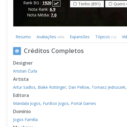
Rank BG :
1920
Tenho (891)
Quero 
Nota Rank:
6.9
Nota Média:
7.0
Resumo
Avaliações
Expansões
Tópicos
Ví
(499)
(12)
Créditos Completos
Designer
Kristian Čurla
Artista
Artur Sadlos
,
Blake Rottinger
,
Dan Pellow
,
Tomasz Jedruszek
Editora
Mandala Jogos
,
FunBox Jogos
,
Portal Games
Domínio
Jogos Família