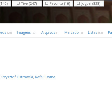
(140)
Tive (247)
Favorito (16)
Joguei (828)
deos
Imagens
Arquivos
Mercado
Listas
Pa
(23)
(27)
(1)
(5)
(53)
,
Krzysztof Ostrowski
,
Rafał Szyma