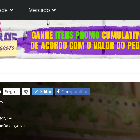
ade
Mercado
)
Seguir
Editar
Compartilhar
es
ger
,
+4
unBox Jogos
,
+1