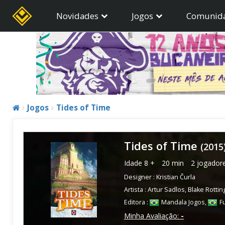
Novidades
Jogos
Comunid
Jogos
Tides of Time
Tides of Time
(2015
Idade
8 +
20 min
2 jogador
Designer :
Kristian Čurla
Artista :
Artur Sadlos
,
Blake Rottin
Editora :
Mandala Jogos
,
F
Minha Avaliação:
-