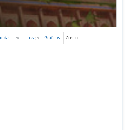
rtidas
Links
Gráficos
Créditos
(869)
(2)