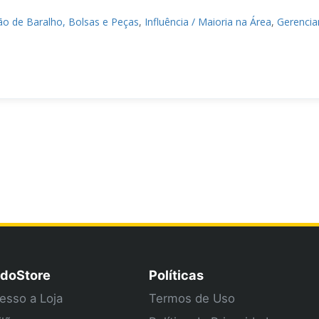
ão de Baralho, Bolsas e Peças
,
Influência / Maioria na Área
,
Gerenci
doStore
Políticas
esso a Loja
Termos de Uso