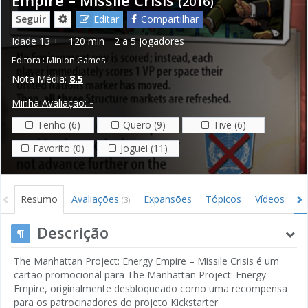
(2016)
Seguir
Editar
Compartilhar
Idade
13 +
120 min
2 a 5 jogadores
Editora :
Minion Games
Nota Média:
8.5
Minha Avaliação:
-
Tenho (6)
Quero (9)
Tive (6)
Favorito (0)
Joguei (11)
Resumo
Avaliações
Expansões
Tópicos
Vídeos
I
(3)
Descrição
The Manhattan Project: Energy Empire – Missile Crisis é um
cartão promocional para The Manhattan Project: Energy
Empire, originalmente desbloqueado como uma recompensa
para os patrocinadores do projeto Kickstarter.