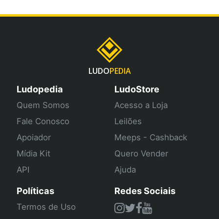
LUDO
PEDIA
Ludopedia
LudoStore
Quem Somos
Acesso a Loja
Fale Conosco
Leilões
Apoiador
Meeps - Cashback
Mídia Kit
Quero Vender
API
Ajuda
Políticas
Redes Sociais
Termos de Uso