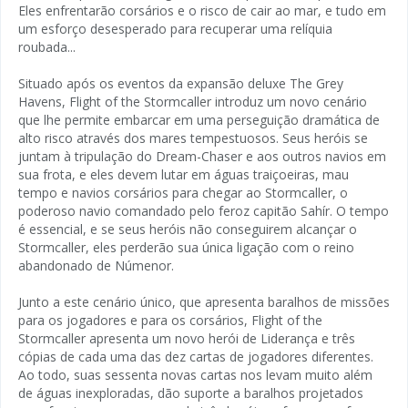
Eles enfrentarão corsários e o risco de cair ao mar, e tudo em
um esforço desesperado para recuperar uma relíquia
roubada...
Situado após os eventos da expansão deluxe The Grey
Havens, Flight of the Stormcaller introduz um novo cenário
que lhe permite embarcar em uma perseguição dramática de
alto risco através dos mares tempestuosos. Seus heróis se
juntam à tripulação do Dream-Chaser e aos outros navios em
sua frota, e eles devem lutar em águas traiçoeiras, mau
tempo e navios corsários para chegar ao Stormcaller, o
poderoso navio comandado pelo feroz capitão Sahír. O tempo
é essencial, e se seus heróis não conseguirem alcançar o
Stormcaller, eles perderão sua única ligação com o reino
abandonado de Númenor.
Junto a este cenário único, que apresenta baralhos de missões
para os jogadores e para os corsários, Flight of the
Stormcaller apresenta um novo herói de Liderança e três
cópias de cada uma das dez cartas de jogadores diferentes.
Ao todo, suas sessenta novas cartas nos levam muito além
de águas inexploradas, dão suporte a baralhos projetados