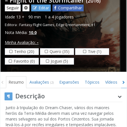
(2016)
Seguir
Editar
Compartilhar
Idade
13 +
90 min
1 a 4 jogadores
Editora :
Fantasy Flight Games
,
Edge Entertainment
,
+1
Nota Média:
10.0
Minha Avaliação:
-
Tenho (20)
Quero (35)
Tive (1)
Favorito (0)
Joguei (5)
Resumo
Avaliações
Expansões
Tópicos
Vídeos
I
(2)
Descrição
Junto à tripulação do Dream-Chaser, vários dos maiores
heróis da Terra-Média devem mais uma vez navegar pelos
mares selvagens ao sul dos Portos Cinzentos. Sua jornada
levá-los-á por recifes irregulares e tempestades implacáveis.