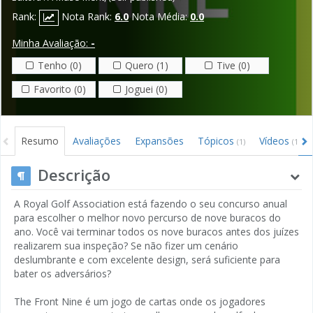
Rank:
Nota Rank:
6.0
Nota Média:
0.0
Minha Avaliação:
-
Tenho (0)
Quero (1)
Tive (0)
Favorito (0)
Joguei (0)
Resumo
Avaliações
Expansões
Tópicos
Vídeos
(1)
(1)
Descrição
A Royal Golf Association está fazendo o seu concurso anual
para escolher o melhor novo percurso de nove buracos do
ano. Você vai terminar todos os nove buracos antes dos juízes
realizarem sua inspeção? Se não fizer um cenário
deslumbrante e com excelente design, será suficiente para
bater os adversários?
The Front Nine é um jogo de cartas onde os jogadores