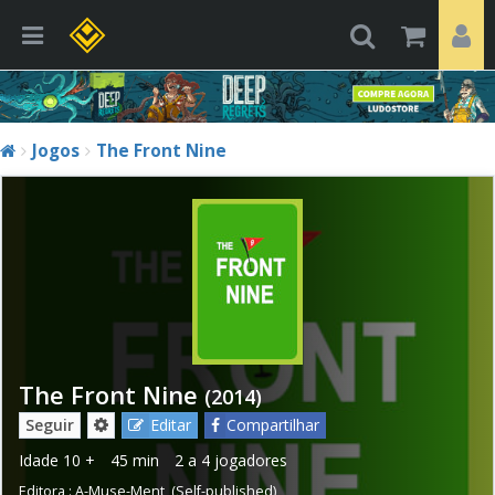
Jogos
The Front Nine
The Front Nine
(2014)
Seguir
Editar
Compartilhar
Idade
10 +
45 min
2 a 4 jogadores
Editora :
A-Muse-Ment
,
(Self-published)