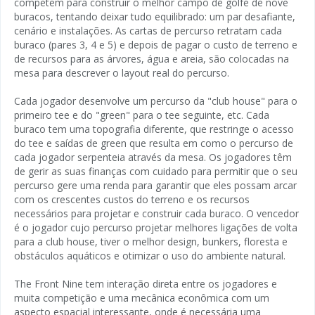
competem para construir o melhor campo de golfe de nove
buracos, tentando deixar tudo equilibrado: um par desafiante,
cenário e instalações. As cartas de percurso retratam cada
buraco (pares 3, 4 e 5) e depois de pagar o custo de terreno e
de recursos para as árvores, água e areia, são colocadas na
mesa para descrever o layout real do percurso.
Cada jogador desenvolve um percurso da "club house" para o
primeiro tee e do "green" para o tee seguinte, etc. Cada
buraco tem uma topografia diferente, que restringe o acesso
do tee e saídas de green que resulta em como o percurso de
cada jogador serpenteia através da mesa. Os jogadores têm
de gerir as suas finanças com cuidado para permitir que o seu
percurso gere uma renda para garantir que eles possam arcar
com os crescentes custos do terreno e os recursos
necessários para projetar e construir cada buraco. O vencedor
é o jogador cujo percurso projetar melhores ligações de volta
para a club house, tiver o melhor design, bunkers, floresta e
obstáculos aquáticos e otimizar o uso do ambiente natural.
The Front Nine tem interação direta entre os jogadores e
muita competição e uma mecânica econômica com um
aspecto espacial interessante, onde é necessária uma