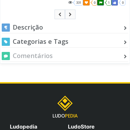
331
0
1
0
Descrição
Categorias e Tags
Comentários
LUDO
PEDIA
Ludopedia
LudoStore