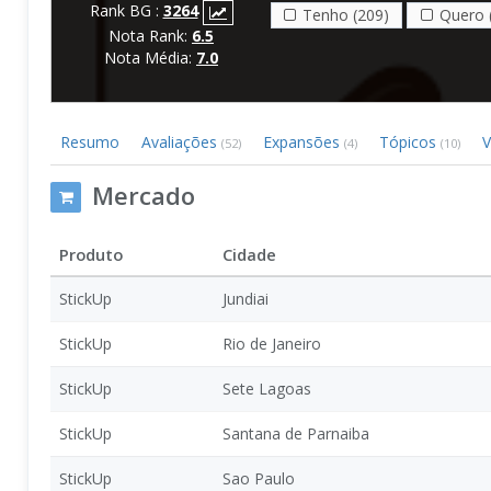
Rank BG :
3264
Tenho (209)
Quero 
Nota Rank:
6.5
Nota Média:
7.0
Resumo
Avaliações
Expansões
Tópicos
V
(52)
(4)
(10)
Mercado
Produto
Cidade
StickUp
Jundiai
StickUp
Rio de Janeiro
StickUp
Sete Lagoas
StickUp
Santana de Parnaiba
StickUp
Sao Paulo