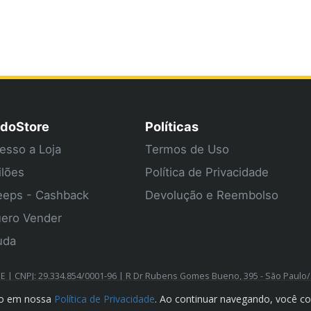
doStore
Políticas
esso a Loja
Termos de Uso
ilões
Política de Privacidade
eps - Cashback
Devolução e Reembolso
ero Vender
uda
| CNPJ: 29.334.854/0001-96 | R Dr Rubens Gomes Bueno, 395 - São Paulo
ado em nossa
Política de Privacidade
. Ao continuar navegando, você c