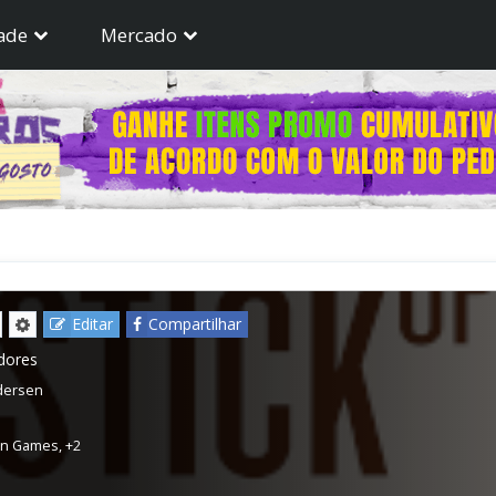
ade
Mercado
Editar
Compartilhar
dores
dersen
rn Games
,
+2