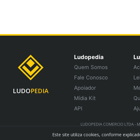
Ludopedia
Lu
Quem Somos
Ac
Fale Conosco
Le
Apoiador
Me
LUDO
PEDIA
Mídia Kit
Qu
API
Aj
LUDOPEDIA COMERCIO LTDA - ME 
Este site utiliza cookies, conforme explic