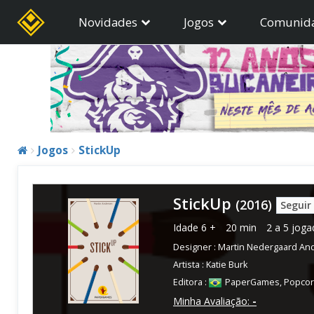
Novidades
Jogos
Comunid
Jogos
StickUp
StickUp
(2016)
Seguir
Idade
6 +
20 min
2 a 5 joga
Designer :
Martin Nedergaard An
Artista :
Katie Burk
Editora :
PaperGames
,
Popco
Minha Avaliação:
-