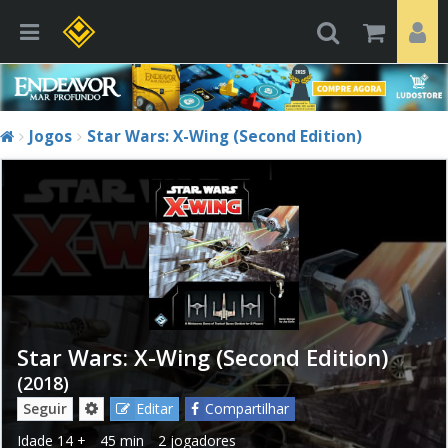
Jogos
Star Wars: X-Wing (Second Edition)
Star Wars: X-Wing (Second Edition)
(2018)
Seguir
Editar
Compartilhar
Idade
14 +
45 min
2 jogadores