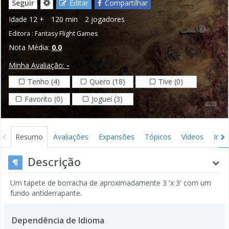
Seguir
Editar
Compartilhar
Idade
12 +
120 min
2 jogadores
Editora :
Fantasy Flight Games
Nota Média:
0.0
Minha Avaliação:
-
Tenho (4)
Quero (18)
Tive (0)
Favorito (0)
Joguei (3)
Resumo
Avaliações
Expansões
Tópicos
Vídeos
Ima
Descrição
Um tapete de borracha de aproximadamente 3 'x 3' com um
fundo antiderrapante.
Dependência de Idioma