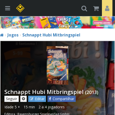
Jogos
Schnappt Hubi Mitbringspiel
Schnappt Hubi Mitbringspiel
(2013)
Seguir
Editar
Compartilhar
Idade
5 +
15 min
2 a 4 jogadores
Editora :
Ravensburger Spieleverlag GmbH