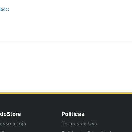
dades
doStore
Políticas
esso a Loja
Termos de Uso