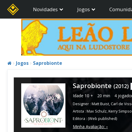
Novidades
Jogos
Comunid
Jogos
Saprobionte
Saprobionte
(2012)
Idade
10 +
20 min
4 jogado
Designer :
Matt Buist
,
Carl de Viss
Artista :
Max Schulz
,
Kerry Simps
Editora :
(Web published)
Minha Avaliação:
-