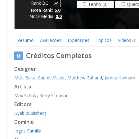
Rank BG :
Tenho (0)
Quero
Nota Rank:
6.0
Nota Média:
0.0
Resumo
Avaliações
Expansões
Tópicos
Vídeos
(1)
Créditos Completos
Designer
Matt Buist
,
Carl de Visser
,
Matthew Gatland
,
James Hannam
Artista
Max Schulz
,
Kerry Simpson
Editora
(Web published)
Domínio
Jogos Família