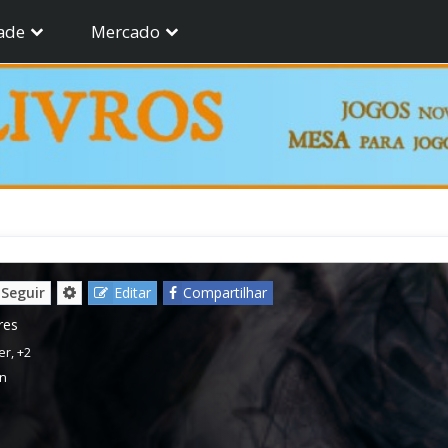
ade
Mercado
Seguir
Editar
Compartilhar
res
er
,
+2
on