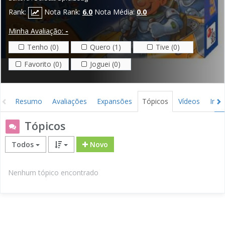
Rank:
Nota Rank:
6.0
Nota Média:
0.0
Minha Avaliação:
-
Tenho (0)
Quero (1)
Tive (0)
Favorito (0)
Joguei (0)
Resumo
Avaliações
Expansões
Tópicos
Vídeos
Ima
Tópicos
Todos
Novo
Nenhum tópico encontrado