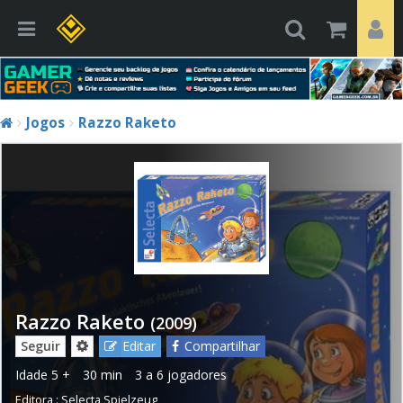
Jogos
Razzo Raketo
Razzo Raketo
(2009)
Seguir
Editar
Compartilhar
Idade
5 +
30 min
3 a 6 jogadores
Editora :
Selecta Spielzeug