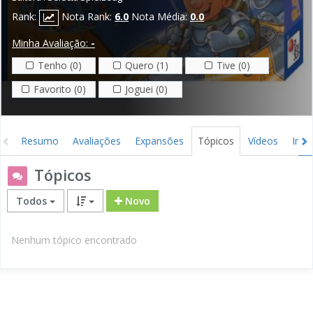
Rank:
Nota Rank:
6.0
Nota Média:
0.0
Minha Avaliação:
-
Tenho (0)
Quero (1)
Tive (0)
Favorito (0)
Joguei (0)
Resumo
Avaliações
Expansões
Tópicos
Vídeos
Ima
Tópicos
Todos
Novo
Nenhum tópico encontrado