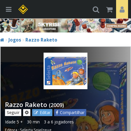
Jogos
Razzo Raketo
Razzo Raketo
(2009)
Seguir
Editar
Compartilhar
Idade
5 +
30 min
3 a 6 jogadores
Editora :
Selecta Spielzeug