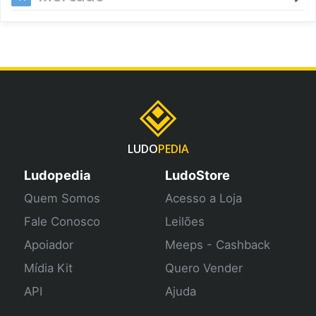
LUDO
PEDIA
Ludopedia
LudoStore
Quem Somos
Acesso a Loja
Fale Conosco
Leilões
Apoiador
Meeps - Cashback
Mídia Kit
Quero Vender
API
Ajuda