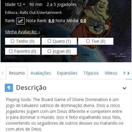
Idade
12 +
90 min
2 a 5 jogadores
Editora :
Balls Out Entertainment
Rank:
Nota Rank:
6.0
Nota Média:
0.0
Minha Avaliação:
-
Tenho (0)
Quero (1)
Tive (0)
Favorito (0)
Joguei (0)
Resumo
Avaliações
Expansões
Tópicos
Vídeos
Ima
Descrição
Playing Gods: The Board Game of Divine Domination é um
jogo de tabuleiro satírico de dominação divina. Dois a cinco
jogadores jogam com um Deus diferente e competem entre
si para dominar o mundo. Isso é feito espalhando seus fiéis,
convertendo os seguidores de outros deuses ou matando-os
com atos de Deus.