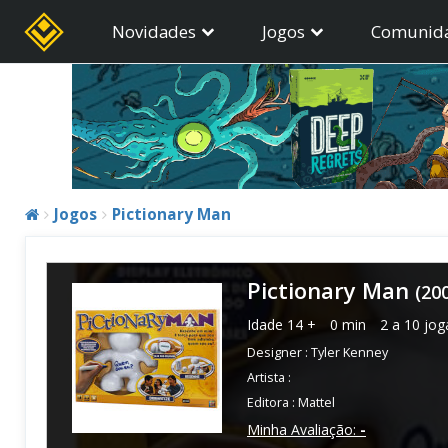
Novidades
Jogos
Comunid
Jogos
Pictionary Man
Pictionary Man
(20
Idade
14 +
0 min
2 a 10 jo
Designer :
Tyler Kenney
Artista :
Editora :
Mattel
Minha Avaliação:
-