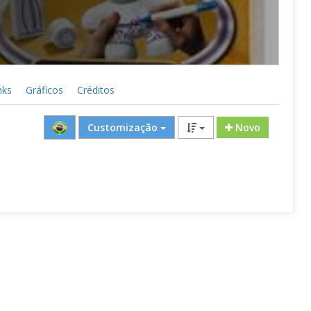
nks
Gráficos
Créditos
Customização
Novo