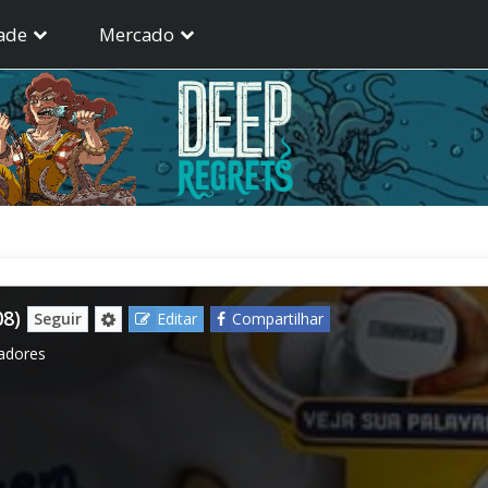
ade
Mercado
08)
Seguir
Editar
Compartilhar
gadores