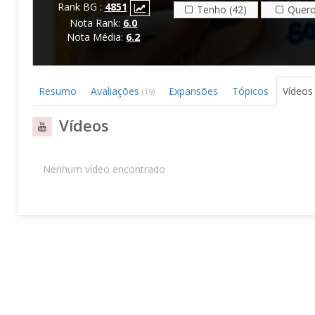
Rank BG :
4851
Tenho (42)
Quero
Nota Rank:
6.0
Nota Média:
6.2
Resumo
Avaliações
Expansões
Tópicos
Vídeo
(19)
Vídeos
Nenhum vídeo encontrado