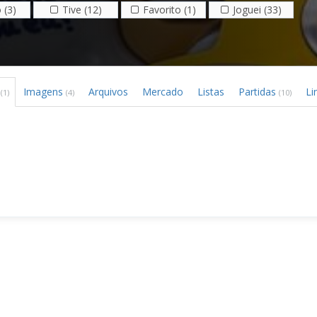
 (3)
Tive (12)
Favorito (1)
Joguei (33)
s
Imagens
Arquivos
Mercado
Listas
Partidas
Li
(1)
(4)
(10)