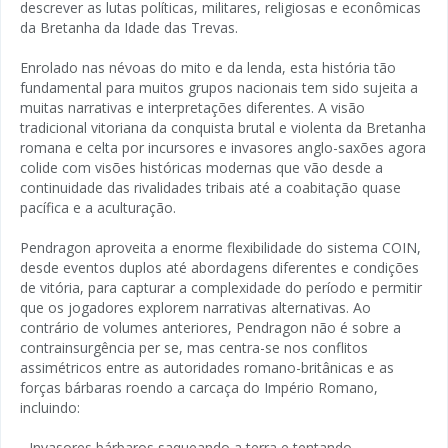
descrever as lutas políticas, militares, religiosas e econômicas
da Bretanha da Idade das Trevas.
Enrolado nas névoas do mito e da lenda, esta história tão
fundamental para muitos grupos nacionais tem sido sujeita a
muitas narrativas e interpretações diferentes. A visão
tradicional vitoriana da conquista brutal e violenta da Bretanha
romana e celta por incursores e invasores anglo-saxões agora
colide com visões históricas modernas que vão desde a
continuidade das rivalidades tribais até a coabitação quase
pacífica e a aculturação.
Pendragon aproveita a enorme flexibilidade do sistema COIN,
desde eventos duplos até abordagens diferentes e condições
de vitória, para capturar a complexidade do período e permitir
que os jogadores explorem narrativas alternativas. Ao
contrário de volumes anteriores, Pendragon não é sobre a
contrainsurgência per se, mas centra-se nos conflitos
assimétricos entre as autoridades romano-britânicas e as
forças bárbaras roendo a carcaça do Império Romano,
incluindo:
- Invasores bárbaros saqueando a terra e tentando