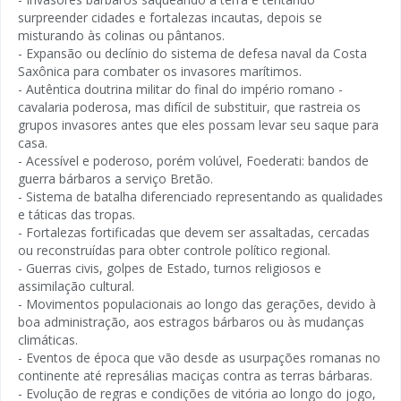
surpreender cidades e fortalezas incautas, depois se
misturando às colinas ou pântanos.
- Expansão ou declínio do sistema de defesa naval da Costa
Saxônica para combater os invasores marítimos.
- Autêntica doutrina militar do final do império romano -
cavalaria poderosa, mas difícil de substituir, que rastreia os
grupos invasores antes que eles possam levar seu saque para
casa.
- Acessível e poderoso, porém volúvel, Foederati: bandos de
guerra bárbaros a serviço Bretão.
- Sistema de batalha diferenciado representando as qualidades
e táticas das tropas.
- Fortalezas fortificadas que devem ser assaltadas, cercadas
ou reconstruídas para obter controle político regional.
- Guerras civis, golpes de Estado, turnos religiosos e
assimilação cultural.
- Movimentos populacionais ao longo das gerações, devido à
boa administração, aos estragos bárbaros ou às mudanças
climáticas.
- Eventos de época que vão desde as usurpações romanas no
continente até represálias maciças contra as terras bárbaras.
- Evolução de regras e condições de vitória ao longo do jogo,