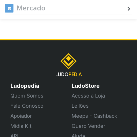
Mercado
LUDO
PEDIA
Ludopedia
LudoStore
Quem Somos
Acesso a Loja
Fale Conosco
Leilões
Apoiador
Meeps - Cashback
Mídia Kit
Quero Vender
API
Ajuda