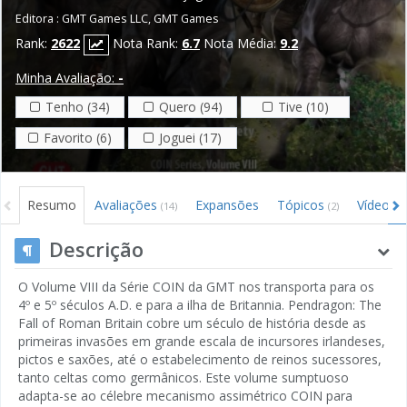
Editora :
GMT Games LLC
,
GMT Games
Rank:
2622
Nota Rank:
6.7
Nota Média:
9.2
Minha Avaliação:
-
Tenho (34)
Quero (94)
Tive (10)
Favorito (6)
Joguei (17)
Resumo
Avaliações
Expansões
Tópicos
Vídeos
(14)
(2)
Descrição
O Volume VIII da Série COIN da GMT nos transporta para os
4º e 5º séculos A.D. e para a ilha de Britannia. Pendragon: The
Fall of Roman Britain cobre um século de história desde as
primeiras invasões em grande escala de incursores irlandeses,
pictos e saxões, até o estabelecimento de reinos sucessores,
tanto celtas como germânicos. Este volume sumptuoso
adapta-se ao célebre mecanismo assimétrico COIN para