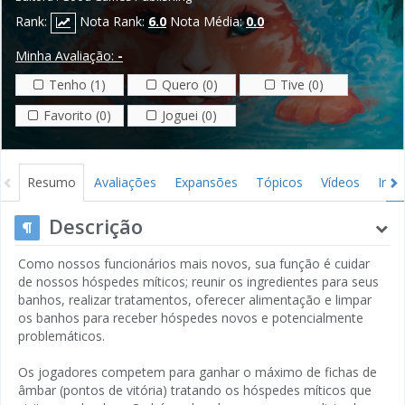
Rank:
Nota Rank:
6.0
Nota Média:
0.0
Minha Avaliação:
-
Tenho (1)
Quero (0)
Tive (0)
Favorito (0)
Joguei (0)
Resumo
Avaliações
Expansões
Tópicos
Vídeos
Ima
Descrição
Como nossos funcionários mais novos, sua função é cuidar
de nossos hóspedes míticos; reunir os ingredientes para seus
banhos, realizar tratamentos, oferecer alimentação e limpar
os banhos para receber hóspedes novos e potencialmente
problemáticos.
Os jogadores competem para ganhar o máximo de fichas de
âmbar (pontos de vitória) tratando os hóspedes míticos que