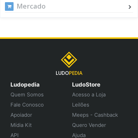
Mercado
LUDO
PEDIA
Ludopedia
LudoStore
Quem Somos
Acesso a Loja
Fale Conosco
Leilões
Apoiador
Meeps - Cashback
Mídia Kit
Quero Vender
API
Ajuda