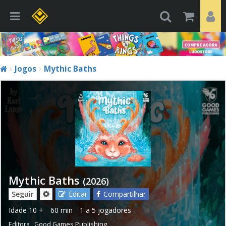
Jogos
Mythic Baths
Mythic Baths
(2026)
Seguir
Editar
Compartilhar
Idade
10 +
60 min
1 a 5 jogadores
Editora :
Good Games Publishing