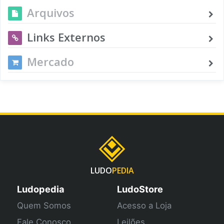
Arquivos
Links Externos
Mercado
LUDO
PEDIA
Ludopedia
LudoStore
Quem Somos
Acesso a Loja
Fale Conosco
Leilões