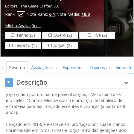
Editora :
The Game Crafter, LLC
Rank:
Nota Rank:
6.1
Nota Média:
10.0
Minha Avaliação:
-
Tenho (3)
Quero (2)
Tive (2)
Favorito (1)
Joguei (2)
Resumo
Avaliações
Expansões
Tópicos
Vídeos
(1)
(1)
(1)
Descrição
Jogo criado por um par de paleontólogos, "Mesozoic Tales"
(do inglês, "Contos Mesozoicos") é um jogo de tabuleiro de
estratégia para adultos, adolescentes e crianças (a partir de 8
anos).
Lançado em 2013, ele esteve em produção por quase 7 anos.
Foi inspirado em livros, filmes e jogos retrô das gerações dos