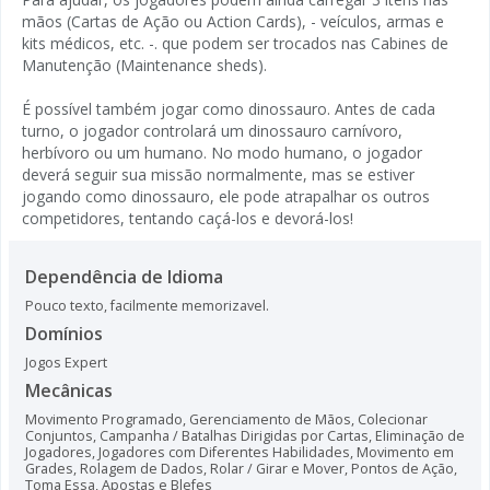
mãos (Cartas de Ação ou Action Cards), - veículos, armas e
kits médicos, etc. -. que podem ser trocados nas Cabines de
Manutenção (Maintenance sheds).
É possível também jogar como dinossauro. Antes de cada
turno, o jogador controlará um dinossauro carnívoro,
herbívoro ou um humano. No modo humano, o jogador
deverá seguir sua missão normalmente, mas se estiver
jogando como dinossauro, ele pode atrapalhar os outros
competidores, tentando caçá-los e devorá-los!
Dependência de Idioma
Pouco texto, facilmente memorizavel.
Domínios
Jogos Expert
Mecânicas
Movimento Programado
,
Gerenciamento de Mãos
,
Colecionar
Conjuntos
,
Campanha / Batalhas Dirigidas por Cartas
,
Eliminação de
Jogadores
,
Jogadores com Diferentes Habilidades
,
Movimento em
Grades
,
Rolagem de Dados
,
Rolar / Girar e Mover
,
Pontos de Ação
,
Toma Essa
,
Apostas e Blefes