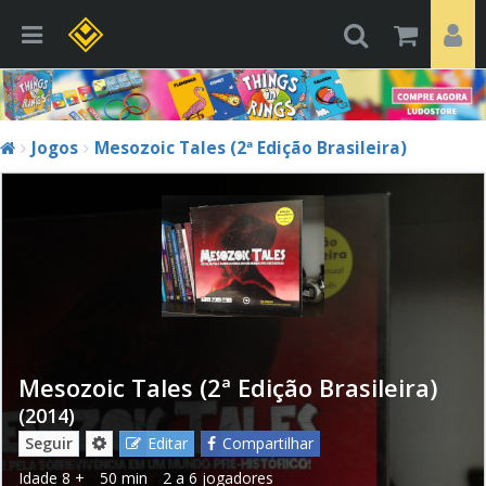
Jogos
Mesozoic Tales (2ª Edição Brasileira)
Mesozoic Tales (2ª Edição Brasileira)
(2014)
Seguir
Editar
Compartilhar
Idade
8 +
50 min
2 a 6 jogadores