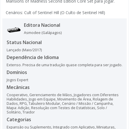
Mansions of Madness Second Edition Core Set para jogar.
Cenários: Cult of Sentinel Hill (O Culto de Sentinel Hill)
Editora Nacional
Asmodee (Galápagos)
Status Nacional
Lançado (Maio/2017)
Dependência de Idioma
Extenso. Precisa de uma tradução quase completa para ser jogado.
Domínios
Jogos Expert
Mecânicas
Cooperativo
,
Gerenciamento de Mãos
,
Jogadores com Diferentes
Habilidades
,
Jogo em Equipe
,
Movimento de Área
,
Rolagem de
Dados
,
RPG
,
Tabuleiro Modular
,
Cenário / Missão / Campanha
,
Mapa: Adição
,
Resolução com Testes de Estatísticas
,
Solo /
Solitário
,
Traidor
Categorias
Expansão ou Suplemento
,
Integrado com Aplicativo
,
Miniaturas
,