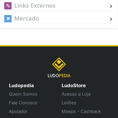
Links Externos
Mercado
LUDO
PEDIA
Ludopedia
LudoStore
Quem Somos
Acesso a Loja
Fale Conosco
Leilões
Apoiador
Meeps - Cashback