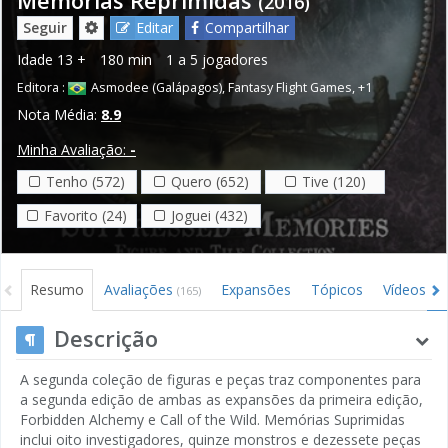
(2016)
Seguir
Editar
Compartilhar
Idade
13 +
180 min
1 a 5 jogadores
Editora :
Asmodee (Galápagos)
,
Fantasy Flight Games
,
+1
Nota Média:
8.9
Minha Avaliação:
-
Tenho (572)
Quero (652)
Tive (120)
Favorito (24)
Joguei (432)
Resumo
Avaliações
Expansões
Tópicos
Vídeos
(165)
(5)
Descrição
A segunda coleção de figuras e peças traz componentes para
a segunda edição de ambas as expansões da primeira edição,
Forbidden Alchemy e Call of the Wild. Memórias Suprimidas
inclui oito investigadores, quinze monstros e dezessete peças