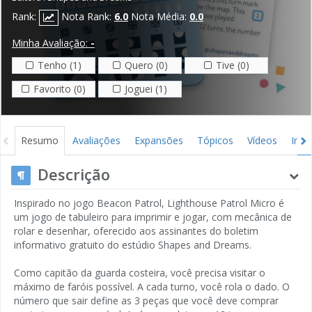
Rank:
Nota Rank:
6.0
Nota Média:
0.0
Minha Avaliação:
-
Tenho (1)
Quero (0)
Tive (0)
Favorito (0)
Joguei (1)
Resumo
Avaliações
Expansões
Tópicos
Vídeos
Ima
Descrição
Inspirado no jogo Beacon Patrol, Lighthouse Patrol Micro é
um jogo de tabuleiro para imprimir e jogar, com mecânica de
rolar e desenhar, oferecido aos assinantes do boletim
informativo gratuito do estúdio Shapes and Dreams.
Como capitão da guarda costeira, você precisa visitar o
máximo de faróis possível. A cada turno, você rola o dado. O
número que sair define as 3 peças que você deve comprar