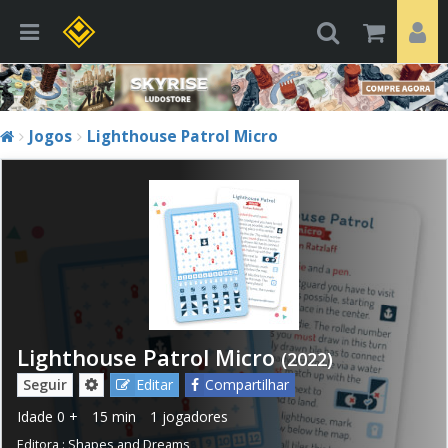
Jogos
Lighthouse Patrol Micro
Lighthouse Patrol Micro
(2022)
Seguir
Editar
Compartilhar
Idade
0 +
15 min
1 jogadores
Editora :
Shapes and Dreams