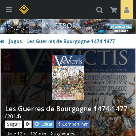
Jogos
Les Guerres de Bourgogne 1474-1477
Les Guerres de Bourgogne 1474-1477
(2014)
Seguir
Editar
Compartilhar
Idade
12 +
120 min
2 jogadores