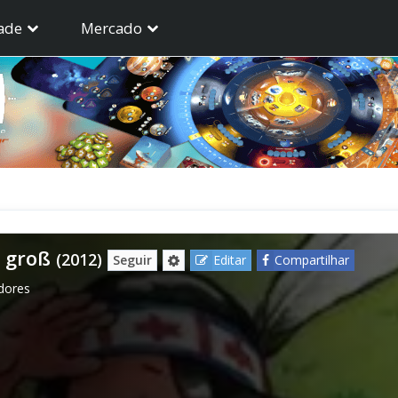
ade
Mercado
z groß
(2012)
Seguir
Editar
Compartilhar
dores