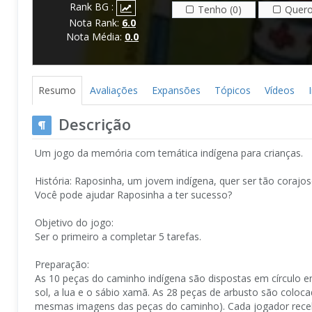
Rank BG :
Tenho (0)
Quero
Nota Rank:
6.0
Nota Média:
0.0
Resumo
Avaliações
Expansões
Tópicos
Vídeos
Descrição
Um jogo da memória com temática indígena para crianças.
História: Raposinha, um jovem indígena, quer ser tão corajoso
Você pode ajudar Raposinha a ter sucesso?
Objetivo do jogo:
Ser o primeiro a completar 5 tarefas.
Preparação:
As 10 peças do caminho indígena são dispostas em círculo e
sol, a lua e o sábio xamã. As 28 peças de arbusto são coloc
mesmas imagens das peças do caminho). Cada jogador recebe