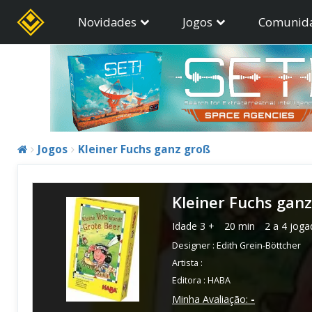
Novidades
Jogos
Comunid
Jogos
Kleiner Fuchs ganz groß
Kleiner Fuchs gan
Idade
3 +
20 min
2 a 4 joga
Designer :
Edith Grein-Böttcher
Artista :
Editora :
HABA
Minha Avaliação:
-