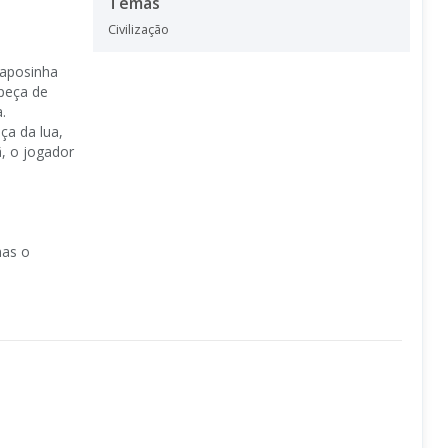
Temas
Civilização
Raposinha
peça de
.
ça da lua,
, o jogador
nas o