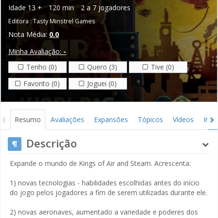
Idade
13 +
120 min
2 a 7 jogadores
Editora :
Tasty Minstrel Games
Nota Média:
0.0
Minha Avaliação:
-
Tenho (0)
Quero (3)
Tive (0)
Favorito (0)
Joguei (0)
Resumo
Avaliações
Expansões
Tópicos
Vídeos
Ima
Descrição
Expande o mundo de Kings of Air and Steam. Acrescenta:
1) novas tecnologias - habilidades escolhidas antes do início
do jogo pelos jogadores a fim de serem utilizadas durante ele.
2) novas aeronaves, aumentado a variedade e poderes dos