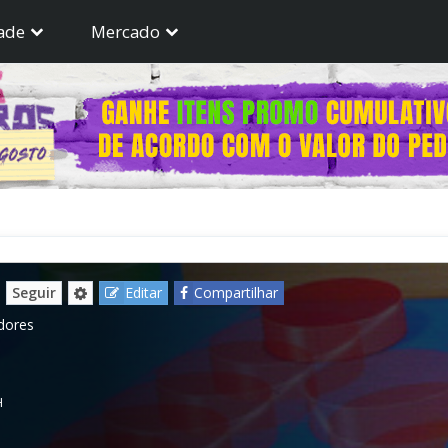
ade
Mercado
Seguir
Editar
Compartilhar
dores
H