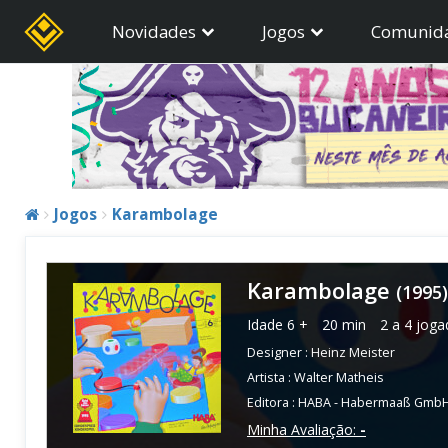
Novidades
Jogos
Comunid
Jogos
Karambolage
Karambolage
(1995)
Idade
6 +
20 min
2 a 4 joga
Designer :
Heinz Meister
Artista :
Walter Matheis
Editora :
HABA - Habermaaß Gmb
Minha Avaliação:
-