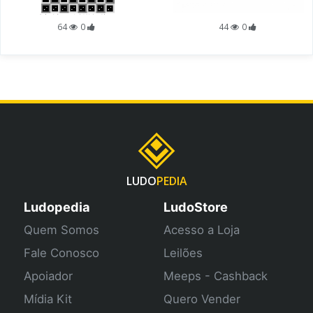
64
0
44
0
LUDO
PEDIA
Ludopedia
LudoStore
Quem Somos
Acesso a Loja
Fale Conosco
Leilões
Apoiador
Meeps - Cashback
Mídia Kit
Quero Vender