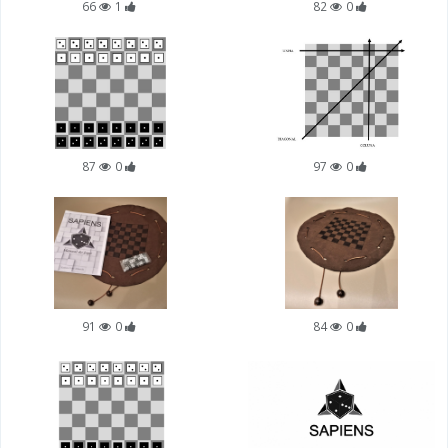
66
1
82
0
87
0
97
0
91
0
84
0