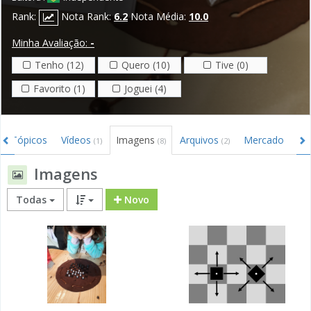
Rank:
Nota Rank:
6.2
Nota Média:
10.0
Minha Avaliação:
-
Tenho (12)
Quero (10)
Tive (0)
Favorito (1)
Joguei (4)
Tópicos
Vídeos
Imagens
Arquivos
Mercado
Li
(1)
(8)
(2)
Imagens
Todas
Novo