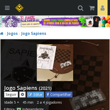
Jogos
Jogo Sapiens
Jogo Sapiens
(2021)
Seguir
Editar
Compartilhar
Idade
5 +
45 min
2 a 4 jogadores
Editora :
Independente