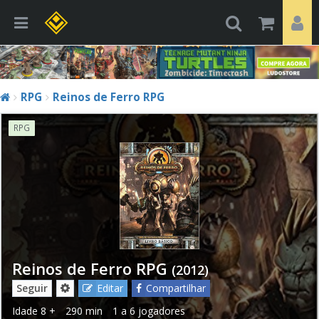
RPG
Reinos de Ferro RPG
RPG
Reinos de Ferro RPG
(2012)
Seguir
Editar
Compartilhar
Idade
8 +
290 min
1 a 6 jogadores