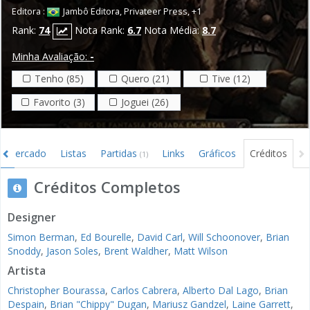
Editora :
Jambô Editora
,
Privateer Press
,
+1
Rank:
74
Nota Rank:
6.7
Nota Média:
8.7
Minha Avaliação:
-
Tenho (85)
Quero (21)
Tive (12)
Favorito (3)
Joguei (26)
Mercado
Listas
Partidas
Links
Gráficos
Créditos
(1)
Créditos Completos
Designer
Simon Berman
,
Ed Bourelle
,
David Carl
,
Will Schoonover
,
Brian
Snoddy
,
Jason Soles
,
Brent Waldher
,
Matt Wilson
Artista
Christopher Bourassa
,
Carlos Cabrera
,
Alberto Dal Lago
,
Brian
Despain
,
Brian "Chippy" Dugan
,
Mariusz Gandzel
,
Laine Garrett
,