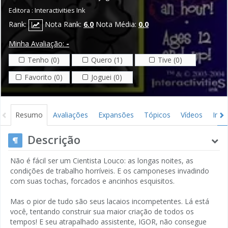
Editora :
Interactivities Ink
Rank:
Nota Rank:
6.0
Nota Média:
0.0
Minha Avaliação:
-
Tenho (0)
Quero (1)
Tive (0)
Favorito (0)
Joguei (0)
Resumo
Avaliações
Expansões
Tópicos
Vídeos
Ima
Descrição
Não é fácil ser um Cientista Louco: as longas noites, as
condições de trabalho horríveis. E os camponeses invadindo
com suas tochas, forcados e ancinhos esquisitos.
Mas o pior de tudo são seus lacaios incompetentes. Lá está
você, tentando construir sua maior criação de todos os
tempos! E seu atrapalhado assistente, IGOR, não consegue