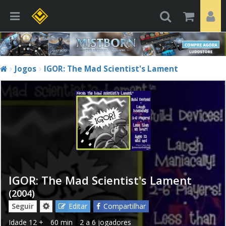
Jogos
IGOR: The Mad Scientist's Lament
IGOR: The Mad Scientist's Lament
(2004)
Seguir
Editar
Compartilhar
Idade
12 +
60 min
2 a 6 jogadores