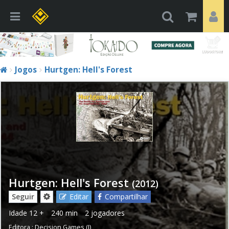
Jogos
Hurtgen: Hell's Forest
Hurtgen: Hell's Forest
(2012)
Seguir
Editar
Compartilhar
Idade
12 +
240 min
2 jogadores
Editora :
Decision Games (I)