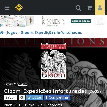
Jogos
Gloom: Expedições Infortunadas
Expande :
Gloom
Gloom: Expedições Infortunadas
(2009)
Seguir
Editar
Compartilhar
Idade
13 +
30 min
2 a 5 jogadores