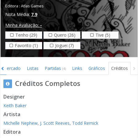
Editora :
Atlas Games
Nota Média:
7.9
Minha Avaliação:
-
Tenho (29)
Quero (26)
Tive (5)
Favorito (1)
Joguei (7)
Mercado
Listas
Partidas
Links
Gráficos
Créditos
(4)
Créditos Completos
Designer
Keith Baker
Artista
Michelle Nephew
,
J. Scott Reeves
,
Todd Remick
Editora