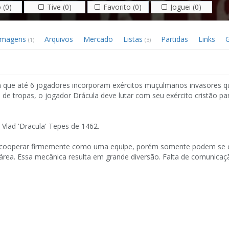
 (0)
Tive (0)
Favorito (0)
Joguei (0)
Imagens
Arquivos
Mercado
Listas
Partidas
Links
G
(1)
(3)
em que até 6 jogadores incorporam exércitos muçulmanos invasores 
de tropas, o jogador Drácula deve lutar com seu exército cristão pa
Vlad 'Dracula' Tepes de 1462.
 cooperar firmemente como uma equipe, porém somente podem se 
área. Essa mecânica resulta em grande diversão. Falta de comunicaç