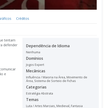
ráficos
Créditos
que tentam
ra defender
Dependência de Idioma
Nenhuma
Domínios
Jogos Expert
comunicar
Mecânicas
ão e
Influência / Maioria na Área
,
Movimento de
Área
,
Sistema de Sorteio de Fichas
Categorias
Estratégia Abstrata
Temas
Luta / Artes Marciais
,
Medieval
,
Fantasia