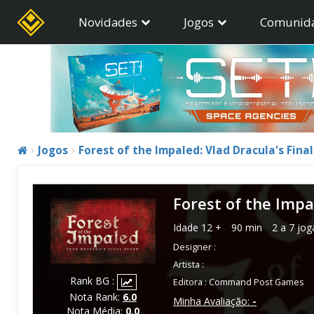
Novidades
Jogos
Comunid
Jogos
Forest of the Impaled: Vlad Dracula's Fina
Forest of the Impa
Idade
12 +
90 min
2 a 7 jo
Designer :
Artista :
Rank BG :
Editora :
Command Post Games
Nota Rank:
6.0
Minha Avaliação:
-
Nota Média:
0.0