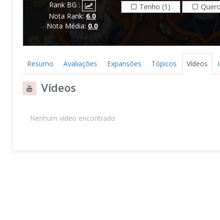
Rank BG :
Tenho (1)
Quero
Nota Rank:
6.0
Nota Média:
0.0
Resumo
Avaliações
Expansões
Tópicos
Vídeos
Vídeos
Nenhum vídeo encontrado