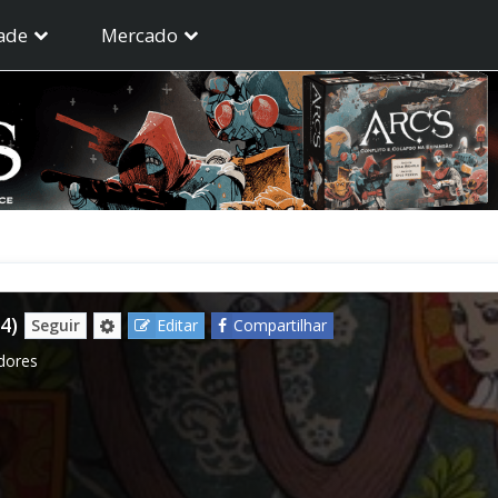
ade
Mercado
4)
Seguir
Editar
Compartilhar
dores