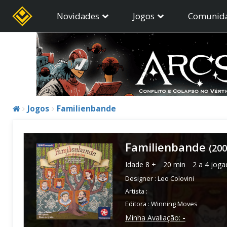
Novidades
Jogos
Comunid
Jogos
Familienbande
Familienbande
(200
Idade
8 +
20 min
2 a 4 joga
Designer :
Leo Colovini
Artista :
Editora :
Winning Moves
Minha Avaliação:
-