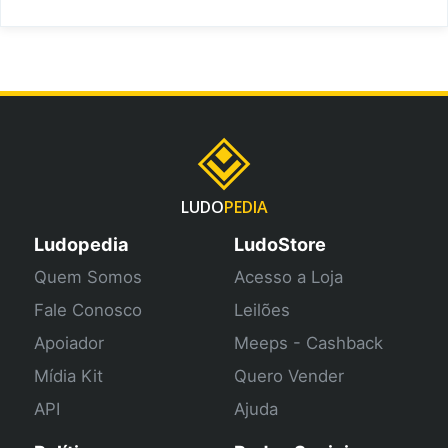
LUDO
PEDIA
Ludopedia
LudoStore
Quem Somos
Acesso a Loja
Fale Conosco
Leilões
Apoiador
Meeps - Cashback
Mídia Kit
Quero Vender
API
Ajuda