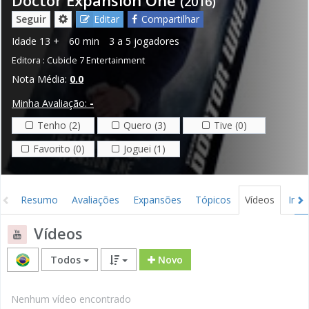
(2016)
Seguir
Editar
Compartilhar
Idade
13 +
60 min
3 a 5 jogadores
Editora :
Cubicle 7 Entertainment
Nota Média:
0.0
Minha Avaliação:
-
Tenho (2)
Quero (3)
Tive (0)
Favorito (0)
Joguei (1)
Resumo
Avaliações
Expansões
Tópicos
Vídeos
Ima
Vídeos
Todos
Novo
Nenhum vídeo encontrado