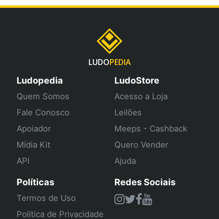
LUDO
PEDIA
Ludopedia
LudoStore
Quem Somos
Acesso a Loja
Fale Conosco
Leilões
Apoiador
Meeps - Cashback
Mídia Kit
Quero Vender
API
Ajuda
Políticas
Redes Sociais
Termos de Uso
Política de Privacidade