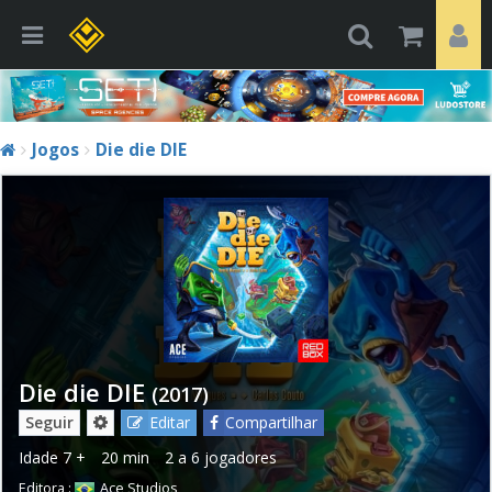
Jogos
Die die DIE
Die die DIE
(2017)
Seguir
Editar
Compartilhar
Idade
7 +
20 min
2 a 6 jogadores
Editora :
Ace Studios