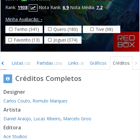
Rank:
1938
Nota Rank:
6.9
Nota Média:
7.2
Minha Avaliação:
-
Tenho (341)
Quero (180)
Tive (98)
Favorito (13)
Joguei (374)
o
Listas
Partidas
Links
Gráficos
Créditos
(9)
(32)
(255)
(3)
Créditos Completos
Designer
Carlos Couto
,
Romulo Marques
Artista
Daniel Araújo
,
Lucas Ribeiro
,
Marcelo Groo
Editora
Ace Studios