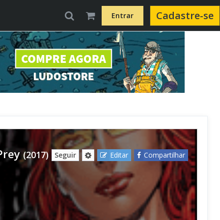
Cadastre-se
Entrar
Prey
(2017)
Seguir
Editar
Compartilhar