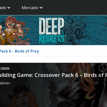
ade
Mercado
ack 6 – Birds of Prey
ng Game
lding Game: Crossover Pack 6 – Birds of 
gadores
t