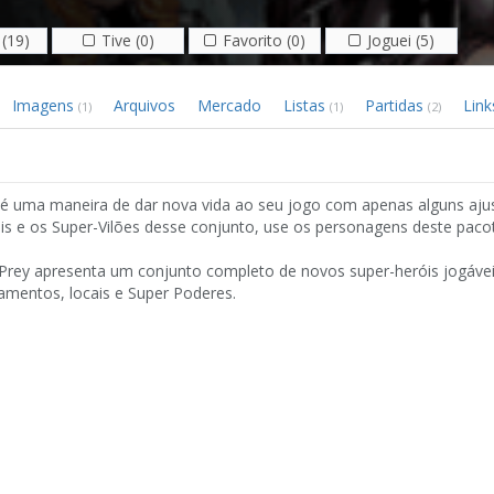
(19)
Tive (0)
Favorito (0)
Joguei (5)
Imagens
Arquivos
Mercado
Listas
Partidas
Link
(1)
(1)
(2)
é uma maneira de dar nova vida ao seu jogo com apenas alguns aju
is e os Super-Vilões desse conjunto, use os personagens deste paco
 Prey apresenta um conjunto completo de novos super-heróis jogávei
amentos, locais e Super Poderes.