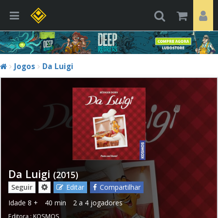
Jogos
Da Luigi
Da Luigi
(2015)
Seguir
Editar
Compartilhar
Idade
8 +
40 min
2 a 4 jogadores
Editora :
KOSMOS