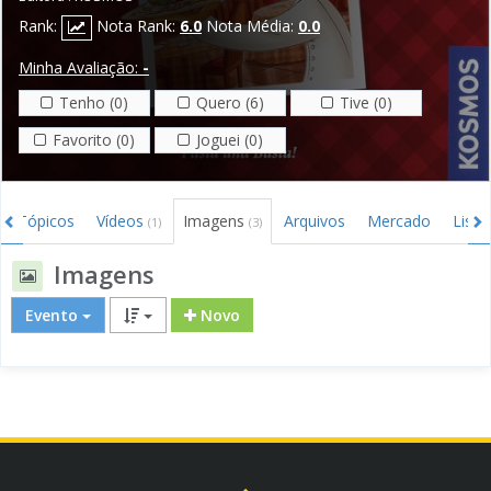
Rank:
Nota Rank:
6.0
Nota Média:
0.0
Minha Avaliação:
-
Tenho (0)
Quero (6)
Tive (0)
Favorito (0)
Joguei (0)
Tópicos
Vídeos
Imagens
Arquivos
Mercado
Lista
(1)
(3)
Imagens
Evento
Novo