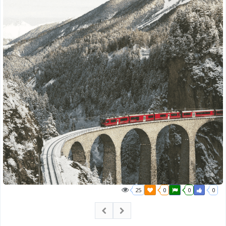
25
0
0
0