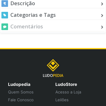
Descrição
Categorias e Tags
Comentários
LUDO
PEDIA
Ludopedia
LudoStore
Quem Somos
Acesso a Loja
Fale Conosco
Leilões