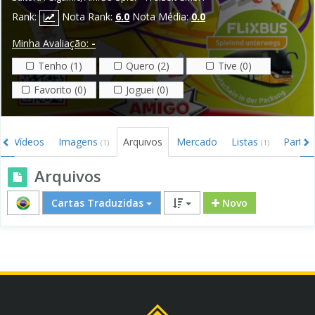
Rank:
Nota Rank:
6.0
Nota Média:
0.0
Minha Avaliação:
-
Tenho (1)
Quero (2)
Tive (0)
Favorito (0)
Joguei (0)
Vídeos
Imagens
Arquivos
Mercado
Listas
Partid
(1)
(1)
Arquivos
Cartas Traduzidas
Novo