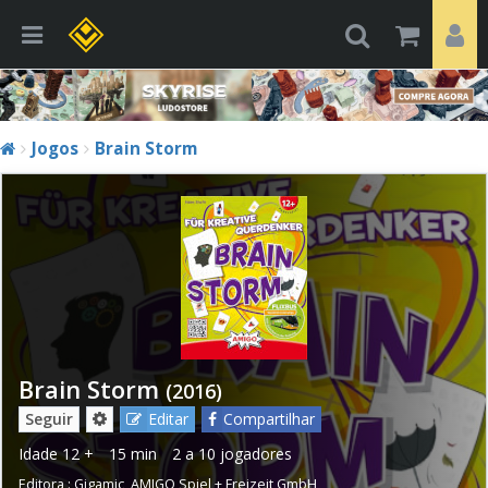
Jogos
Brain Storm
Brain Storm
(2016)
Seguir
Editar
Compartilhar
Idade
12 +
15 min
2 a 10 jogadores
Editora :
Gigamic
,
AMIGO Spiel + Freizeit GmbH