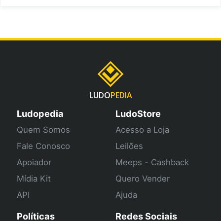
LUDO
PEDIA
Ludopedia
LudoStore
Quem Somos
Acesso a Loja
Fale Conosco
Leilões
Apoiador
Meeps - Cashback
Mídia Kit
Quero Vender
API
Ajuda
Políticas
Redes Sociais