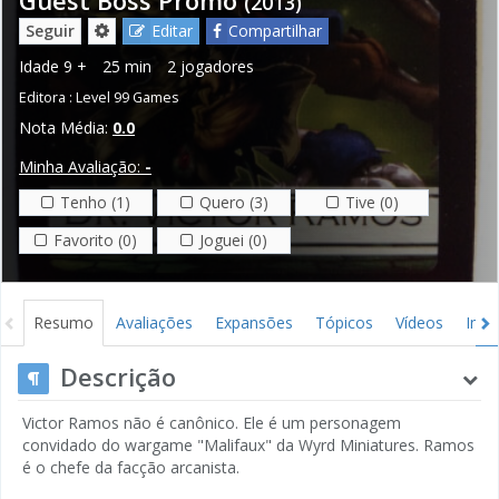
(2013)
Seguir
Editar
Compartilhar
Idade
9 +
25 min
2 jogadores
Editora :
Level 99 Games
Nota Média:
0.0
Minha Avaliação:
-
Tenho (1)
Quero (3)
Tive (0)
Favorito (0)
Joguei (0)
Resumo
Avaliações
Expansões
Tópicos
Vídeos
Ima
Descrição
Victor Ramos não é canônico. Ele é um personagem
convidado do wargame "Malifaux" da Wyrd Miniatures. Ramos
é o chefe da facção arcanista.