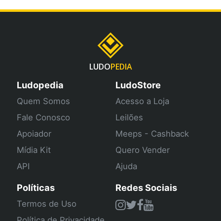
LUDO
PEDIA
Ludopedia
LudoStore
Quem Somos
Acesso a Loja
Fale Conosco
Leilões
Apoiador
Meeps - Cashback
Mídia Kit
Quero Vender
API
Ajuda
Políticas
Redes Sociais
Termos de Uso
Política de Privacidade