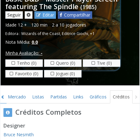
featuring The Spindle
(1985)
Seguir
Editar
Compartilhar
Idade
12 +
120 min
2 a 10 jogadores
Editora :
Wizards of the Coast
,
Editrice Giochi
,
+1
Nota Média:
0.0
Minha Avaliação:
-
Tenho (0)
Quero (0)
Tive (0)
Favorito (0)
Joguei (0)
s
Mercado
Listas
Partidas
Links
Gráficos
Créditos
Créditos Completos
Designer
Bruce Nesmith