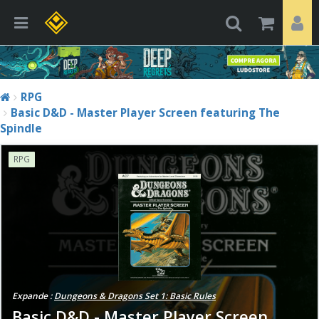
RPG
Basic D&D - Master Player Screen featuring The
Spindle
RPG
Expande :
Dungeons & Dragons Set 1: Basic Rules
Basic D&D - Master Player Screen