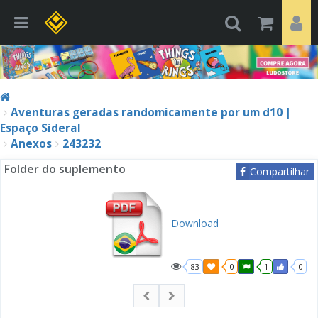
Aventuras geradas randomicamente por um d10 |
Espaço Sideral
Anexos
243232
Folder do suplemento
Compartilhar
Download
83
0
1
0