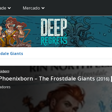
ade
Mercado
tdale Giants
nixborn
 Phoenixborn – The Frostdale Giants
(2016)
gadores