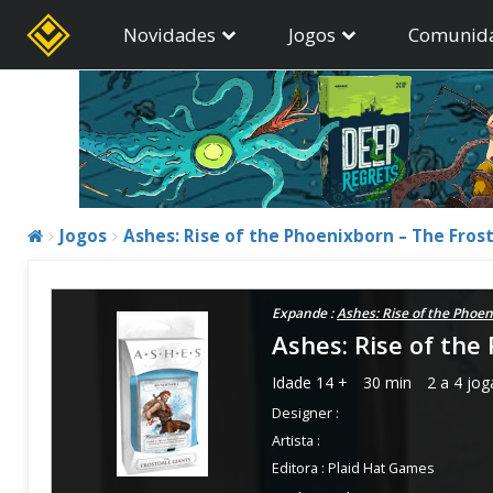
Novidades
Jogos
Comunid
Jogos
Ashes: Rise of the Phoenixborn – The Fros
Expande :
Ashes: Rise of the Phoe
Ashes: Rise of the
Idade
14 +
30 min
2 a 4 jo
Designer :
Artista :
Editora :
Plaid Hat Games