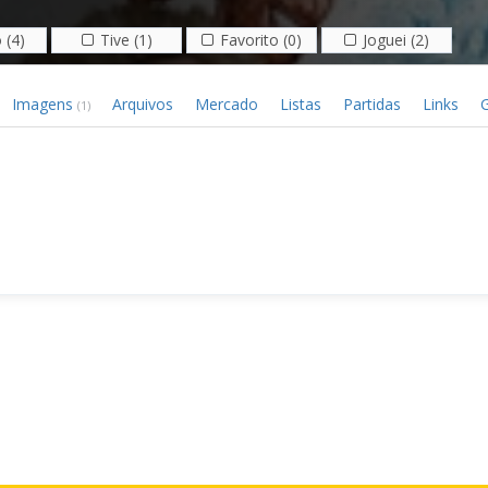
 (4)
Tive (1)
Favorito (0)
Joguei (2)
Imagens
Arquivos
Mercado
Listas
Partidas
Links
G
(1)