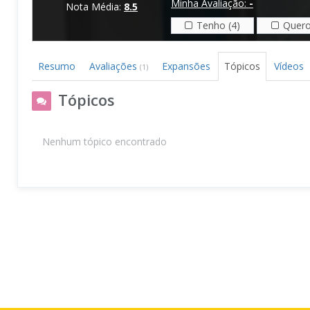
Minha Avaliação:
-
Nota Média:
8.5
Tenho (4)
Quero
Resumo
Avaliações
Expansões
Tópicos
Vídeos
(1)
Tópicos
Nenhum tópico encontrado