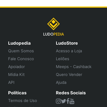
LUDO
PEDIA
Ludopedia
LudoStore
Quem Somos
Acesso a Loja
Fale Conosco
Leilões
Apoiador
Meeps - Cashback
Mídia Kit
Quero Vender
API
Ajuda
Políticas
Redes Sociais
Termos de Uso